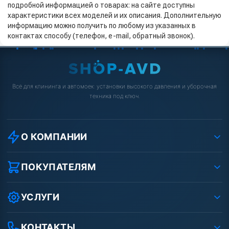
подробной информацией о товарах: на сайте доступны
характеристики всех моделей и их описания. Дополнительную
информацию можно получить по любому из указанных в
контактах способу (телефон, e-mail, обратный звонок).
Всё для клининга и автомоек: установки высокого давления и уборочная
техника под ключ.
О КОМПАНИИ
О компании
Реквизиты ООО «Шоп АВД»
ПОКУПАТЕЛЯМ
Защита данных клиента
Как заказать?
Условия соглашения
Оплата
УСЛУГИ
Вакансии
Доставка
Ремонт АВД
Рассрочка
Гарантия
Сертификаты
КОНТАКТЫ