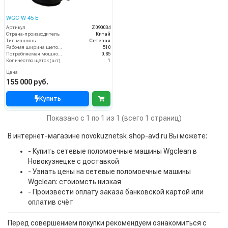
WGC W 45 E
Артикул
Z090034
Страна-производитель
Китай
Тип машины
Сетевая
Рабочая ширина щеток (мм)
510
Потребляемая мощность (кВт)
0.85
Количество щеток (шт)
1
Цена
155 000 руб.
Купить
Показано с 1 по 1 из 1 (всего 1 страниц)
В интернет-магазине novokuznetsk.shop-avd.ru Вы можете:
- Купить сетевые поломоечные машины Wgclean в
Новокузнецке с доставкой
- Узнать цены на сетевые поломоечные машины
Wgclean: стоиомсть низкая
- Произвести оплату заказа банковской картой или
оплатив счёт
Перед совершением покупки рекомендуем ознакомиться с