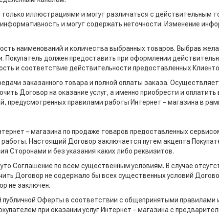
 только иллюстрациями и могут различаться с действительным т
информативность и могут содержать неточности. Изменение инфо
тность наименований и количества выбранных товаров. Выбрав жел
и. Покупатель должен предоставить при оформлении действитель
ьность и соответствие действительности предоставленных Клиент
редачи заказанного товара и полной оплаты заказа. Осуществляет
ючить Договор на оказание услуг, а именно приобрести и оплатит
ий, предусмотренных правилами работы Интернет – магазина в ра
Интернет – магазина по продаже товаров предоставленных сервисом
и работы. Настоящий Договор заключается путем акцепта Покуп
ия Сторонами и без указания каких либо реквизитов.
нуто Соглашение по всем существенным условиям. В случае отсутс
чить Договор не содержало бы всех существенных условий Договор
ор не заключен.
й публичной Оферты в соответствии с общепринятыми правилами 
купателем при оказании услуг Интернет – магазина с предварит