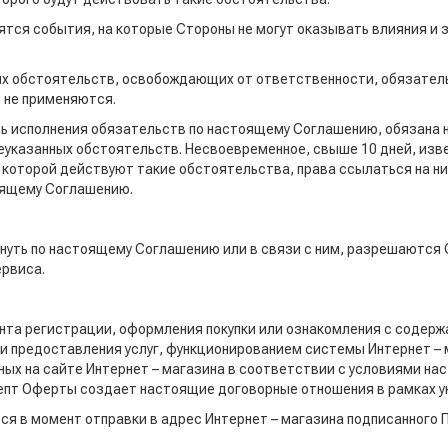
тся события, на которые Стороны не могут оказывать влияния и з
угих обстоятельств, освобождающих от ответственности, обязате
 не применяются.
сть исполнения обязательств по настоящему Соглашению, обязана
еуказанных обстоятельств. Несвоевременное, свыше 10 дней, изв
которой действуют такие обстоятельства, права ссылаться на них 
оящему Соглашению.
никнуть по настоящему Соглашению или в связи с ним, разрешаютс
ервиса.
ента регистрации, оформления покупки или ознакомления с содер
и предоставления услуг, функционированием системы Интернет – 
ных на сайте Интернет – магазина в соответствии с условиями на
пт Оферты создает настоящие договорные отношения в рамках у
я в момент отправки в адрес Интернет – магазина подписанного