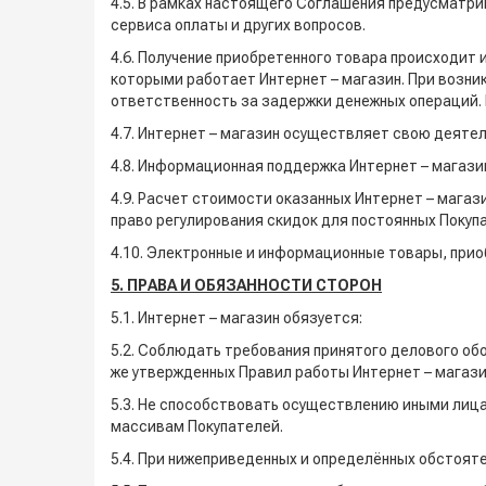
4.5. В рамках настоящего Соглашения предусматр
сервиса оплаты и других вопросов.
4.6. Получение приобретенного товара происходит
которыми работает Интернет – магазин. При возни
ответственность за задержки денежных операций. 
4.7. Интернет – магазин осуществляет свою деятел
4.8. Информационная поддержка Интернет – магази
4.9. Расчет стоимости оказанных Интернет – магаз
право регулирования скидок для постоянных Покуп
4.10. Электронные и информационные товары, прио
5. ПРАВА И ОБЯЗАННОСТИ СТОРОН
5.1. Интернет – магазин обязуется:
5.2. Соблюдать требования принятого делового об
же утвержденных Правил работы Интернет – магази
5.3. Не способствовать осуществлению иными лиц
массивам Покупателей.
5.4. При нижеприведенных и определённых обстоят