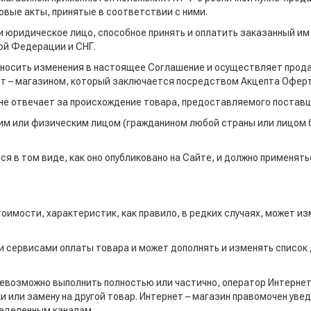
овые акты, принятые в соответствии с ними.
 юридическое лицо, способное принять и оплатить заказанный им 
ой Федерации и СНГ.
о вносить изменения в настоящее Соглашение и осуществляет прод
ет – магазином, который заключается посредством Акцепта Офер
и не отвечает за происхождение товара, предоставляемого постав
им или физическим лицом (гражданином любой страны или лицом б
 в том виде, как оно опубликовано на Сайте, и должно применять
тоимости, характеристик, как правило, в редких случаях, может и
и сервисами оплаты товара и может дополнять и изменять список
м невозможно выполнить полностью или частично, оператор Интерн
и или замену на другой товар. Интернет – магазин правомочен ув
ределенным каналам.