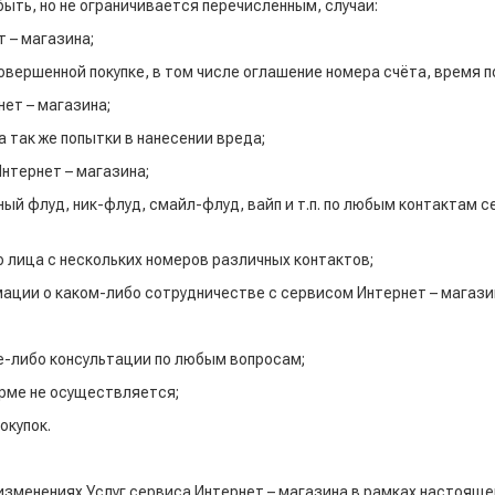
быть, но не ограничивается перечисленным, случаи:
 – магазина;
ршенной покупке, в том числе оглашение номера счёта, время поку
нет – магазина;
а так же попытки в нанесении вреда;
нтернет – магазина;
ный флуд, ник-флуд, смайл-флуд, вайп и т.п. по любым контакта
 лица с нескольких номеров различных контактов;
мации о каком-либо сотрудничестве с сервисом Интернет – магази
е-либо консультации по любым вопросам;
рме не осуществляется;
окупок.
изменениях Услуг сервиса Интернет – магазина в рамках настоящ