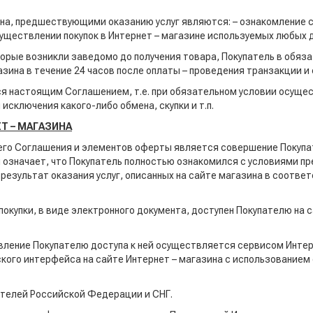
ина, предшествующими оказанию услуг являются: – ознакомление 
ществлении покупок в Интернет – магазине используемых любых д
которые возникли заведомо до получения товара, Покупатель в обя
ина в течение 24 часов после оплаты – проведения транзакции 
ся настоящим Соглашением, т.е. при обязательном условии осуще
сключения какого-либо обмена, скупки и т.п.
Т – МАГАЗИНА
его Соглашения и элементов оферты является совершение Покупа
 означает, что Покупатель полностью ознакомился с условиями п
 результат оказания услуг, описанных на сайте магазина в соотв
окупки, в виде электронного документа, доступен Покупателю на 
авление Покупателю доступа к ней осуществляется сервисом Интер
кого интерфейса на сайте Интернет – магазина с использованием
ителей Российской Федерации и СНГ.