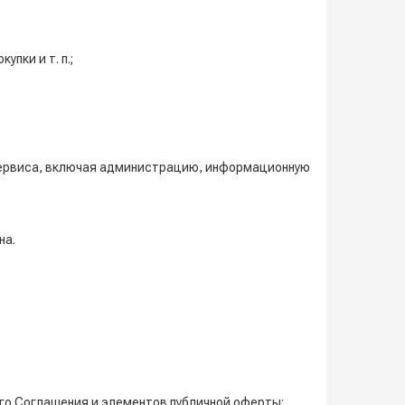
пки и т. п.;
м сервиса, включая администрацию, информационную
на.
его Соглашения и элементов публичной оферты;