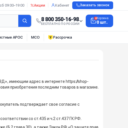
сб 09:00–19:00
Акции
Кабинет
Заказать звонок
8 800 350-16-98
Корзина
0
0 шт.
БЕСПЛАТНО ПО РОССИИ
истные АРОС
МСО
Рассрочка
», имеющим адрес в интернете https://shop-
словия приобретения последним товаров в магазине.
окупатель подтверждает свое согласие с
оответствии со ст.435 и ч.2 ст.437 ГК РФ.
е (§ 2 глава 30), а также Закон РФ «О защите прав