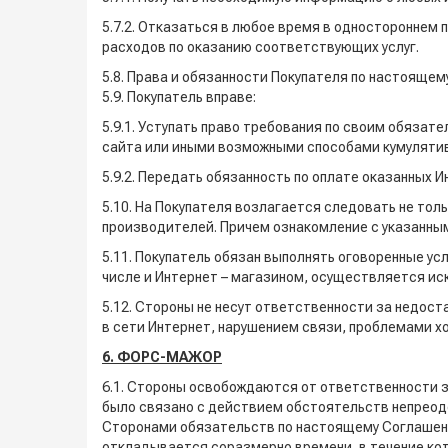
5.7.2. Отказаться в любое время в одностороннем
расходов по оказанию соответствующих услуг.
5.8. Права и обязанности Покупателя по настояще
5.9. Покупатель вправе:
5.9.1. Уступать право требования по своим обяза
сайта или иными возможными способами кумулятив
5.9.2. Передать обязанность по оплате оказанных И
5.10. На Покупателя возлагается следовать не тол
производителей. Причем ознакомление с указанны
5.11. Покупатель обязан выполнять оговоренные у
числе и Интернет – магазином, осуществляется ис
5.12. Стороны не несут ответственности за недос
в сети Интернет, нарушением связи, проблемами хо
6. ФОРС-МАЖОР
6.1. Стороны освобождаются от ответственности з
было связано с действием обстоятельств непреодо
Сторонами обязательств по настоящему Соглашени
откладывается соразмерно времени, в течение кот