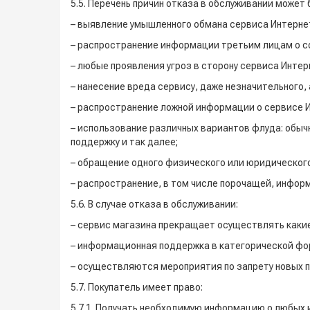
5.5. Перечень причин отказа в обслуживании может 
– выявление умышленного обмана сервиса Интернет
– распространение информации третьим лицам о сове
– любые проявления угроз в сторону сервиса Интер
– нанесение вреда сервису, даже незначительного, 
– распространение ложной информации о сервисе И
– использование различных вариантов флуда: обыч
поддержку и так далее;
– обращение одного физического или юридического
– распространение, в том числе порочащей, инфор
5.6. В случае отказа в обслуживании:
– сервис магазина прекращает осуществлять каки
– информационная поддержка в категорической фо
– осуществляются мероприятия по запрету новых п
5.7. Покупатель имеет право:
5.7.1. Получать необходимую информацию о любых 