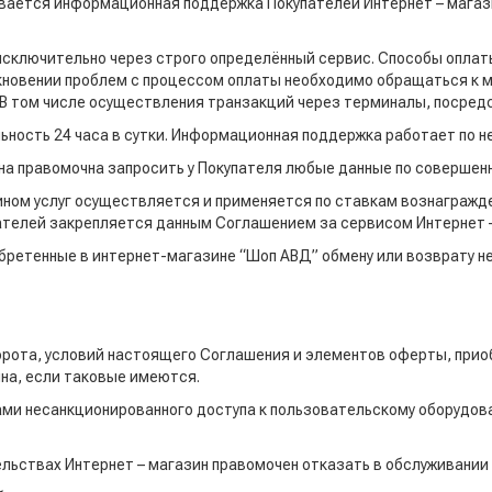
ивается информационная поддержка Покупателей Интернет – магаз
 исключительно через строго определённый сервис. Способы опла
кновении проблем с процессом оплаты необходимо обращаться к м
В том числе осуществления транзакций через терминалы, посредст
ьность 24 часа в сутки. Информационная поддержка работает по н
на правомочна запросить у Покупателя любые данные по совершенн
ином услуг осуществляется и применяется по ставкам вознагражде
ателей закрепляется данным Соглашением за сервисом Интернет –
бретенные в интернет-магазине “Шоп АВД” обмену или возврату н
орота, условий настоящего Соглашения и элементов оферты, прио
на, если таковые имеются.
ами несанкционированного доступа к пользовательскому оборудов
ельствах Интернет – магазин правомочен отказать в обслуживании