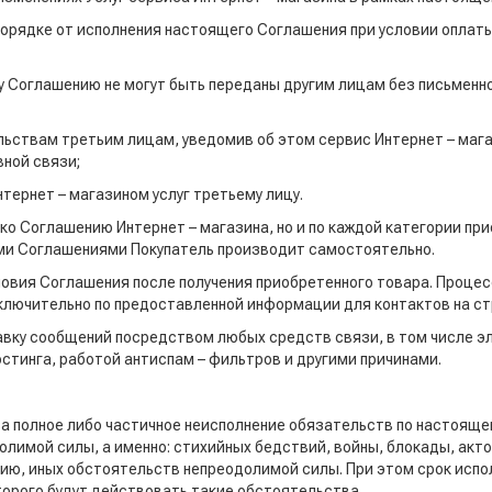
 порядке от исполнения настоящего Соглашения при условии оплат
му Соглашению не могут быть переданы другим лицам без письменн
тельствам третьим лицам, уведомив об этом сервис Интернет – м
ной связи;
нтернет – магазином услуг третьему лицу.
ько Соглашению Интернет – магазина, но и по каждой категории п
ми Соглашениями Покупатель производит самостоятельно.
словия Соглашения после получения приобретенного товара. Проце
ключительно по предоставленной информации для контактов на ст
тавку сообщений посредством любых средств связи, в том числе э
стинга, работой антиспам – фильтров и другими причинами.
а полное либо частичное неисполнение обязательств по настояще
лимой силы, а именно: стихийных бедствий, войны, блокады, акто
ю, иных обстоятельств непреодолимой силы. При этом срок исп
орого будут действовать такие обстоятельства.