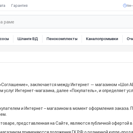
ата
Гарантия
пн–
сосы
Шланги ВД
Пенокомплекты
Каналопромывки
Оч
Соглашение», заключается между Интернет — магазином «Шоп АВД
ем услуг Интернет-магазина, далее «Покупатель», и определяет у
упателем и Интернет – магазином в момент оформления заказа. П
ем.
товаре, представленная на Сайте, являются публичной офертой в с
 магазином применяются положения ГК РФ о розничной купле-продаж