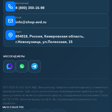
Отзывы наших клиентов
Бесплатный
Карта сайта
8 (800) 350-16-98
Email
info@shop-avd.ru
Адрес
654018, Россия, Кемеровская область,
г.Новокузнецк, ул.Полесская, 15
МЕССЕНДЖЕРЫ
2017-2025 © ООО "ШОП АВД". Внешний вид товаров и комплектация могут изменяться
производителем. Сайт носит исключительно информационный характер и ни при
каких условиях не является публичной офертой, определяемой положениями Статьи
437 (2) ГК РФ. Заполняя формы на сайте, Вы подтверждаете возможность их
обработки.
МЫ В СОЦСЕТЯХ