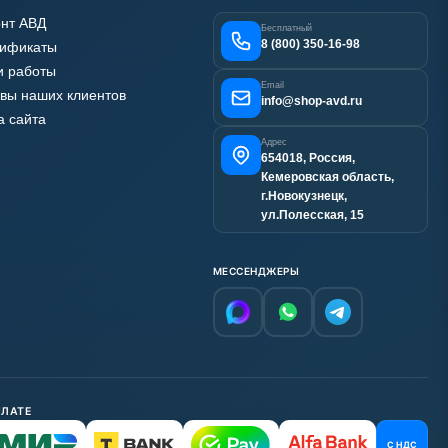
нт АВД
Бесплатный
8 (800) 350-16-98
тификаты
 работы
Email
вы наших клиентов
info@shop-avd.ru
а сайта
Адрес
654018, Россия,
Кемеровская область,
г.Новокузнецк,
ул.Полесская, 15
МЕССЕНДЖЕРЫ
ПЛАТЕ
С НДС