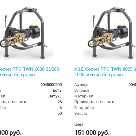
omet PTO TWN 6036 23/200
АВД Comet PTO TWN 8025 3
об/мин без рамы
1000 об/мин без рамы
л
9045000800
Артикул
904
s
Есть
By-pass
иал
Латунь
Материал
Производительность (л/мин)
23
Производительность (л/мин)
бке
6
В коробке
50
Вес, кг
Цена
000 руб.
151 000 руб.