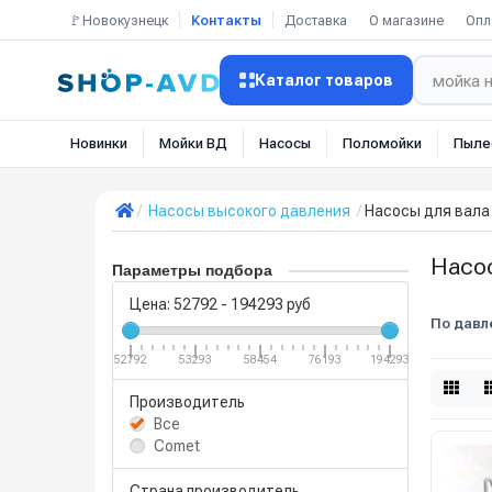
🚩Новокузнецк
Контакты
Доставка
О магазине
Опл
Каталог товаров
Новинки
Мойки ВД
Насосы
Поломойки
Пыле
Насосы высокого давления
Насосы для вала
Насо
Параметры подбора
Цена:
52792
-
194293
руб
По давл
52792
53293
58454
76193
194293
Производитель
Все
Comet
Страна производитель