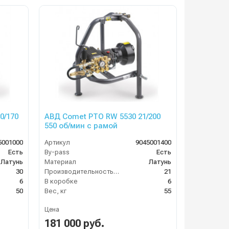
0/170
АВД Comet PTO RW 5530 21/200
550 об/мин с рамой
5001000
Артикул
9045001400
Есть
By-pass
Есть
Латунь
Материал
Латунь
30
Производительность (л/мин)
21
6
В коробке
6
50
Вес, кг
55
Цена
181 000 руб.