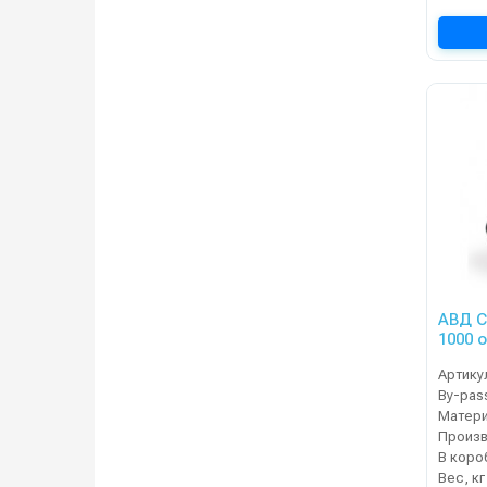
АВД C
1000 
Артику
By-pas
Матер
В коро
Вес, кг