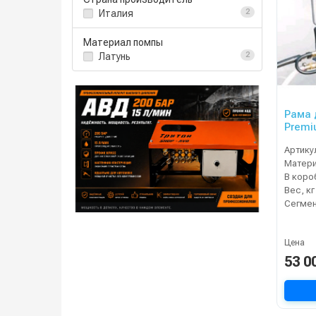
Италия
2
Материал помпы
Латунь
2
Рама 
Prem
Артику
Матер
В коро
Вес, кг
Сегме
Цена
53 0