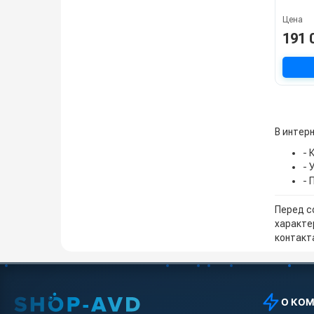
Цена
191 
В интер
- 
- 
- 
Перед с
характе
контакта
О КО