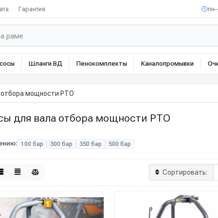
ата
Гарантия
пн–
сосы
Шланги ВД
Пенокомплекты
Каналопромывки
Оч
 отбора мощности PTO
сы для вала отбора мощности PTO
ению:
100 бар
300 бар
350 бар
500 бар
Сортировать: