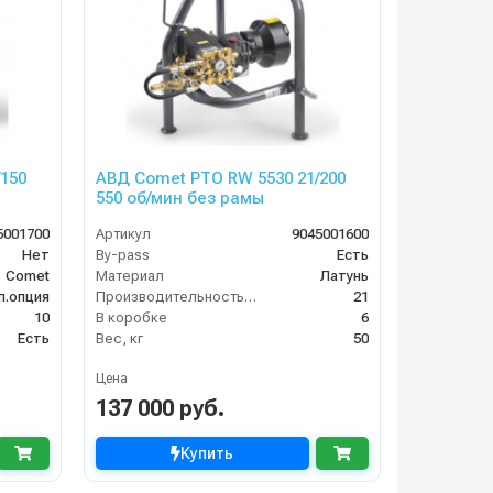
150
АВД Comet PTO RW 5530 21/200
550 об/мин без рамы
5001700
Артикул
9045001600
Нет
By-pass
Есть
Comet
Материал
Латунь
п.опция
Производительность (л/мин)
21
10
В коробке
6
Есть
Вес, кг
50
Цена
137 000 руб.
Купить