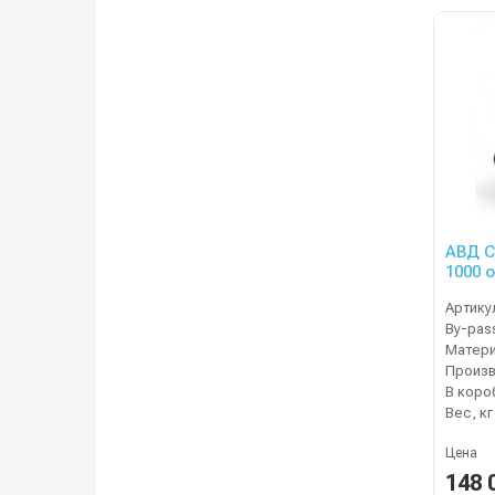
АВД C
1000 
Артику
By-pas
Матер
В коро
Вес, кг
Цена
148 