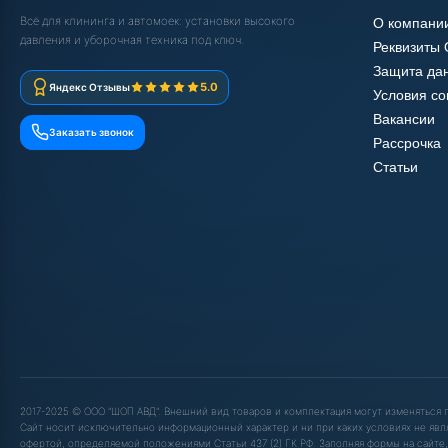
Всё для клининга и автомоек: установки высокого
О компани
давления и уборочная техника под ключ.
Реквизиты
Защита да
5.0
Яндекс Отзывы
Условия с
Вакансии
Заказать звонок
Рассрочка
Статьи
2017-2025 © ООО "ШОП АВД". Внешний вид товаров и комплектация могут изменяться
Сайт носит исключительно информационный характер и ни при каких условиях не явл
офертой, определяемой положениями Статьи 437 (2) ГК РФ. Заполняя формы на сайте,