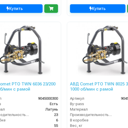
Купить
Купить
omet PTO TWN 6036 23/200
АВД Comet PTO TWN 8025 3
об/мин с рамой
1000 об/мин с рамой
л
9045000300
Артикул
904
s
Есть
By-pass
иал
Латунь
Материал
Производительность (л/мин)
23
Производительность (л/мин)
бке
6
В коробке
55
Вес, кг