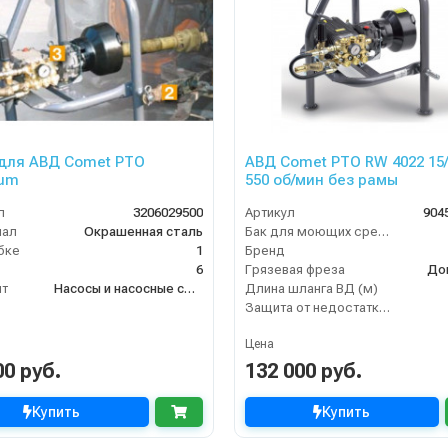
для АВД Comet PTO
АВД Comet PTO RW 4022 15/
ium
550 об/мин без рамы
л
3206029500
Артикул
904
иал
Окрашенная сталь
Бак для моющих средств
бке
1
Бренд
6
Грязевая фреза
До
нт
Насосы и насосные станции
Длина шланга ВД (м)
Защита от недостатка масла
Цена
00 руб.
132 000 руб.
Купить
Купить