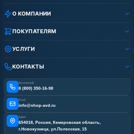
О КОМПАНИИ
О компании
Реквизиты ООО «Шоп АВД»
ПОКУПАТЕЛЯМ
Защита данных клиента
Как заказать?
Условия соглашения
Оплата
УСЛУГИ
Вакансии
Доставка
Ремонт АВД
Рассрочка
Гарантия
Сертификаты
КОНТАКТЫ
Статьи
Лизинг
Наши работы
Получить скидку
Отзывы наших клиентов
Бесплатный
Карта сайта
8 (800) 350-16-98
Email
info@shop-avd.ru
Адрес
654018, Россия, Кемеровская область,
г.Новокузнецк, ул.Полесская, 15