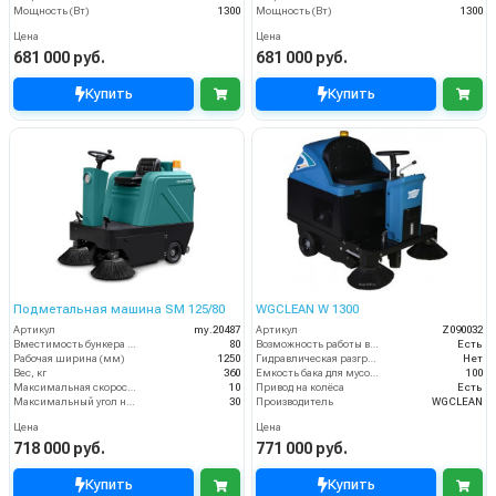
Мощность (Вт)
1300
Мощность (Вт)
1300
Цена
Цена
681 000 руб.
681 000 руб.
Купить
Купить
Подметальная машина SM 125/80
WGCLEAN W 1300
Артикул
my.20487
Артикул
Z090032
Вместимость бункера (л)
80
Возможность работы внутри помещения
Есть
Рабочая ширина (мм)
1250
Гидравлическая разгрузка
Нет
Вес, кг
360
Емкость бака для мусора (л)
100
Максимальная скорость движения (км/ч)
10
Привод на колёса
Есть
Максимальный угол наклона (%)
30
Производитель
WGCLEAN
Цена
Цена
718 000 руб.
771 000 руб.
Купить
Купить