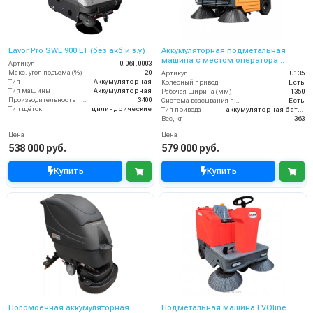
Lavor Pro SWL 900 ET (без акб и з.у)
Аккумуляторная подметальная
машина с местом оператора
Артикул
0.061.0003
Chancee U135
Макс. угол подъема (%)
20
Артикул
U135
Тип
Аккумуляторная
Колёсный привод
Есть
Тип машины
Аккумуляторная
Рабочая ширина (мм)
1350
Производительность по площади (м2/ч)
3400
Система всасывания пыли
Есть
Тип щёток
цилиндрические
Тип привода
аккумуляторная батарея
Вес, кг
363
Цена
Цена
538 000 руб.
579 000 руб.
Купить
Купить
Поломоечная аккумуляторная
Подметальная машина EVOline