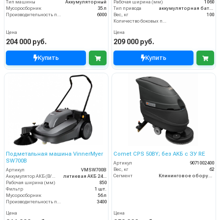
Тип машины
Аккумуляторный
Рабочая ширина (мм)
1060
Мусоросборник
35 л
Тип привода
аккумуляторная батарея
Производительность по площади (м2/ч)
6000
Вес, кг
100
Количество боковых подметальных щёток (шт)
Цена
Цена
204 000 руб.
209 000 руб.
Купить
Купить
Подметальная машина VinnerMyer
Comet CPS 50BY; без АКБ с ЗУ RE
SW700B
Артикул
9071002400
Вес, кг
62
Артикул
VMSW700B
Сегмент
Клининговое оборудование
Аккумулятор АКБ (В/А·ч)
литиевая АКБ 24Ач
Рабочая ширина (мм)
850
Фильтр
1 шт.
Мусоросборник
56 л
Производительность по площади (м2/ч)
3400
Цена
Цена