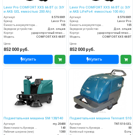
Lavor Pro COMFORT XXS 66 BT (с З/У
Lavor Pro COMFORT XXS 66 BT (с З/У
и АКБ GEL емкостью 200 Ah)
и АКБ LiFePo4 емкостью 100 Ah)
Артикул
8.579.0001
Артикул
8.579.0001
Бренд
Lavor Pro
Бренд
Lavor Pro
Ёмкость аккумулятора (Ач)
105
Ёмкость аккумулятора (Ач)
105
Зарядное устройство
Доп. опция
Зарядное устройство
Доп. опция
Корпус
ударопрочный пластик
Корпус
ударопрочный пластик
Модель
COMFORT XXS 66 BT
Модель
COMFORT XXS 66 BT
Цена
Цена
852 000 руб.
852 000 руб.
Купить
Купить
Подметальная машина SM 138/140
Подметальная машина Tennant S10
Артикул
my.20488
Артикул
TNT-S10-GEL
Вместимость бункера (л)
140
Вместимость бункера (л)
80
Рабочая ширина (мм)
1380
Колёсный привод
Есть