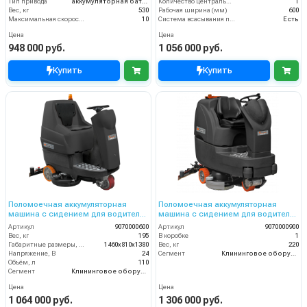
Тип привода
аккумуляторная батарея
Количество центральных мусоросборных валиков (шт)
1
Вес, кг
530
Рабочая ширина (мм)
600
Максимальная скорость движения (км/ч)
10
Система всасывания пыли
Есть
Цена
Цена
948 000 руб.
1 056 000 руб.
Купить
Купить
Поломоечная аккумуляторная
Поломоечная аккумуляторная
машина с сидением для водителя
машина с сидением для водителя
Comet CRS 85BYT; без АКБ ЗУ
Comet CRS 90BT; без АКБ и ЗУ
Артикул
9070000600
Артикул
9070000900
Вес, кг
195
В коробке
1
Габаритные размеры, мм
1460x810x1380
Вес, кг
220
Напряжение, В
24
Сегмент
Клининговое оборудование
Объём, л
110
Сегмент
Клининговое оборудование
Цена
Цена
1 064 000 руб.
1 306 000 руб.