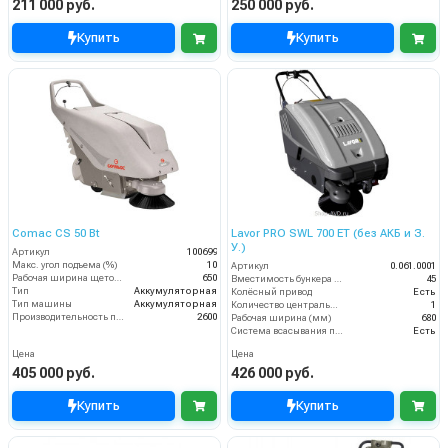
211 000 руб.
250 000 руб.
Купить
Купить
Comac CS 50 Bt
Lavor PRO SWL 700 ET (без АКБ и З.
У.)
Артикул
100699
Макс. угол подъема (%)
10
Артикул
0.061.0001
Рабочая ширина щеток (мм)
650
Вместимость бункера (л)
45
Тип
Аккумуляторная
Колёсный привод
Есть
Тип машины
Аккумуляторная
Количество центральных мусоросборных валиков (шт)
1
Производительность по площади (м2/ч)
2600
Рабочая ширина (мм)
680
Система всасывания пыли
Есть
Цена
Цена
405 000 руб.
426 000 руб.
Купить
Купить