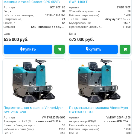
машина с тягой Comet CPS 65BT;
SWB 1400 T
без АКБ и ЗУ
Артикул
9071001100
Артикул
SWB1400T
Вес, кг
93
Объем бака для чистой воды, л
50
Габаритные размеры, мм
1280x710x1060
Рабочая ширина (мм)
1400
Напряжение, В
24
Тип машины
Аккумуляторный
Объём, л
67
Мусоросборник
150 л
Сегмент
Клининговое оборудование
Производительность по площади (м2/ч)
11000
Цена
Цена
635 000 руб.
672 000 руб.
Купить
Купить
Подметальная машина VinnerMyer
Подметальная машина VinnerMyer
SW1250R-G90
SW1250R-L100
Артикул
VMSW1250R-G90
Артикул
VMSW1250R-L100
Аккумулятор АКБ (В/А·ч)
гелевые АКБ 90 Ач С20
Аккумулятор АКБ (В/А·ч)
литиевая АКБ 52 Ач С2
Емкость бака для мусора (л)
50
Емкость бака для мусора (л)
50
Рабочая ширина (мм)
1250
Рабочая ширина (мм)
1250
Вес, кг
350
Вес, кг
350