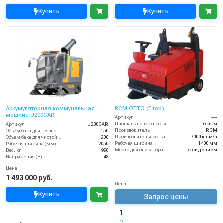
Купить
Купить
Аккумуляторная коммунальная
RCM OТТО (E top)
машина U200CAR
Артикул
----
Площадь поверхности фильтра
6 кв.м
Артикул
U200CAR
Производитель
RCM
Объем бака для грязной воды, л
150
Производительность по площади
7000 кв.м/ч
Объем бака для чистой воды, л
200
Рабочая ширина
1400 мм
Рабочая ширина (мм)
2050
Место для оператора
с сидением
Вес, кг
990
Напряжение (В)
48
Цена
1 493 000 руб.
Цена
Купить
Запрос цены
1
2