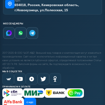
Адрес
654018, Россия, Кемеровская область,
г.Новокузнецк, ул.Полесская, 15
МЕССЕНДЖЕРЫ
2017-2025 © ООО "ШОП АВД". Внешний вид товаров и комплектация могут изменяться
производителем. Сайт носит исключительно информационный характер и ни при
каких условиях не является публичной офертой, определяемой положениями Статьи
437 (2) ГК РФ. Заполняя формы на сайте, Вы подтверждаете возможность их
обработки.
МЫ В СОЦСЕТЯХ
ПРИНИМАЕМ К ОПЛАТЕ
С НДС