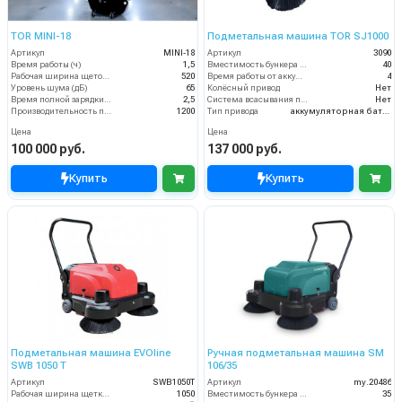
TOR MINI-18
Подметальная машина TOR SJ1000
Артикул
MINI-18
Артикул
3090
Время работы (ч)
1,5
Вместимость бункера (л)
40
Рабочая ширина щеток (мм)
520
Время работы от аккумуляторов (ч)
4
Уровень шума (дБ)
65
Колёсный привод
Нет
Время полной зарядки аккумулятора (ч)
2,5
Система всасывания пыли
Нет
Производительность по площади (м2/ч)
1200
Тип привода
аккумуляторная батарея
Цена
Цена
100 000 руб.
137 000 руб.
Купить
Купить
Подметальная машина EVOline
Ручная подметальная машина SM
SWB 1050 T
106/35
Артикул
SWB1050T
Артикул
my.20486
Рабочая ширина щетки, мм
1050
Вместимость бункера (л)
35