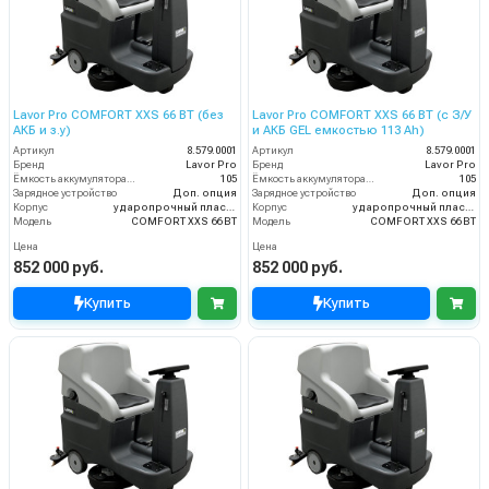
Lavor Pro COMFORT XXS 66 BT (без
Lavor Pro COMFORT XXS 66 BT (с З/У
АКБ и з.у)
и АКБ GEL емкостью 113 Ah)
Артикул
8.579.0001
Артикул
8.579.0001
Бренд
Lavor Pro
Бренд
Lavor Pro
Ёмкость аккумулятора (Ач)
105
Ёмкость аккумулятора (Ач)
105
Зарядное устройство
Доп. опция
Зарядное устройство
Доп. опция
Корпус
ударопрочный пластик
Корпус
ударопрочный пластик
Модель
COMFORT XXS 66 BT
Модель
COMFORT XXS 66 BT
Цена
Цена
852 000 руб.
852 000 руб.
Купить
Купить