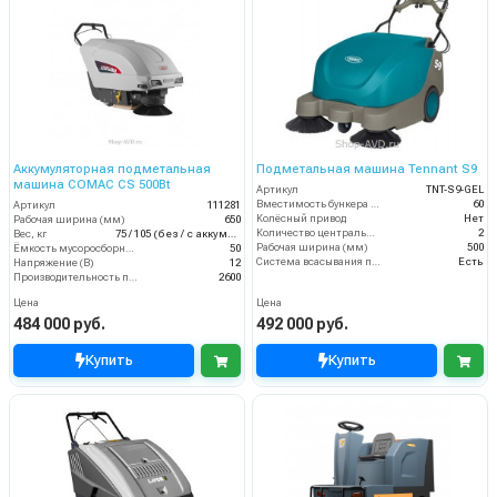
Аккумуляторная подметальная
Подметальная машина Tennant S9
машина COMAC CS 500Bt
Артикул
TNT-S9-GEL
Вместимость бункера (л)
60
Артикул
111281
Колёсный привод
Нет
Рабочая ширина (мм)
650
Количество центральных мусоросборных валиков (шт)
2
Вес, кг
75 / 105 (без / с аккумуляторами)
Рабочая ширина (мм)
500
Ёмкость мусоросборника (л)
50
Система всасывания пыли
Есть
Напряжение (В)
12
Производительность по площади (м2/ч)
2600
Цена
Цена
484 000 руб.
492 000 руб.
Купить
Купить