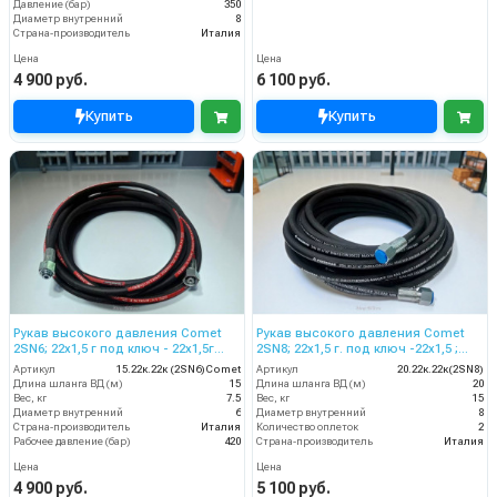
Давление (бар)
350
Диаметр внутренний
8
Страна-производитель
Италия
Цена
Цена
4 900 руб.
6 100 руб.
Купить
Купить
Рукав высокого давления Comet
Рукав высокого давления Comet
2SN6; 22х1,5 г под ключ - 22х1,5г
2SN8; 22х1,5 г. под ключ -22х1,5 ;
ключ; 15м + защита от изгиба
20м
Артикул
15.22к.22к (2SN6)Comet
Артикул
20.22к.22к(2SN8)
Длина шланга ВД (м)
15
Длина шланга ВД (м)
20
Вес, кг
7.5
Вес, кг
15
Диаметр внутренний
6
Диаметр внутренний
8
Страна-производитель
Италия
Количество оплеток
2
Рабочее давление (бар)
420
Страна-производитель
Италия
Цена
Цена
4 900 руб.
5 100 руб.