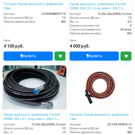
Tornado Рукав высокого давления
Рукав высокого давления Comet
10м
2SN8; 22х1,5 г. под ключ -22х1,5 ;
12м
Артикул
CH2SN08M22 T-10
Артикул
12.22к.22к(2SN8) Comet
Длина шланга ВД (м)
10
Длина шланга ВД (м)
12
Рабочее давление (бар)
450
Вес, кг
8.2
Диаметр внутренний
8
Страна-производитель
Италия
Рабочее давление (бар)
350
Цена
Цена
4 100 руб.
4 000 руб.
Купить
Купить
Рукав высокого давления Comet
Tornado Рукав высокого давления
2SN8; 22х1,5 г. под ключ -22х1,5 ;
15м
15м
Артикул
15.22к.22к(2SN8) Comet
Артикул
CH 1SN 06 M22-15
Длина шланга ВД (м)
15
Длина шланга ВД (м)
15
Вес, кг
15
Рабочее давление (бар)
450