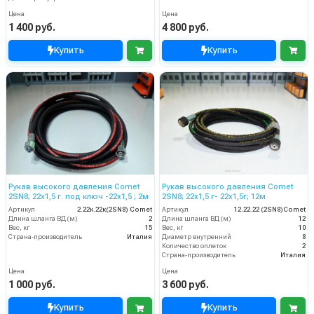
Цена
Цена
1 400 руб.
4 800 руб.
Купить
Купить
Рукав высокого давления Comet
Рукав высокого давления Comet
2SN8; 22х1,5 г. под ключ -22х1,5 ; 2м
2SN8; 22х1,5 г- 22х1,5г; 12м
Артикул
2.22к.22к(2SN8) Comet
Артикул
12.22.22 (2SN8)Comet
Длина шланга ВД (м)
2
Длина шланга ВД (м)
12
Вес, кг
15
Вес, кг
10
Страна-производитель
Италия
Диаметр внутренний
8
Количество оплеток
2
Страна-производитель
Италия
Цена
Цена
1 000 руб.
3 600 руб.
Купить
Купить