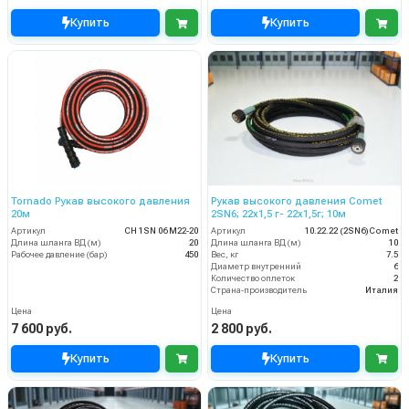
Купить
Купить
Tornado Рукав высокого давления
Рукав высокого давления Comet
20м
2SN6; 22х1,5 г- 22х1,5г; 10м
Артикул
CH 1SN 06 M22-20
Артикул
10.22.22 (2SN6)Comet
Длина шланга ВД (м)
20
Длина шланга ВД (м)
10
Рабочее давление (бар)
450
Вес, кг
7.5
Диаметр внутренний
6
Количество оплеток
2
Страна-производитель
Италия
Цена
Цена
7 600 руб.
2 800 руб.
Купить
Купить