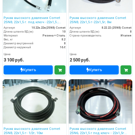
Рукав высокого давления Comet
Рукав высокого давления Comet
2SN8; 22х1,5 г. под ключ -22х1,5 ;
2SN8; 22х1,5 г-22х1,5г; 8м
10м
Артикул
10.22к.22к(2SN8) Comet
Артикул
8.22.22 (2SN8) Comet
Длина шланга ВД (м)
10
Длина шланга ВД (м)
8
Материал
Резина + Сталь
Страна-производитель
Италия
Вес, кг
8.2
Диаметр внутренний
8
Диаметр наружный
16.6
Цена
Цена
3 100 руб.
2 500 руб.
Купить
Купить
Рукав высокого давления Comet
Рукав высокого давления Comet
2SN8; 22х1,5 г- 1/2г; 10м
2SN6; 22х1,5 г под ключ - 22х1,5г