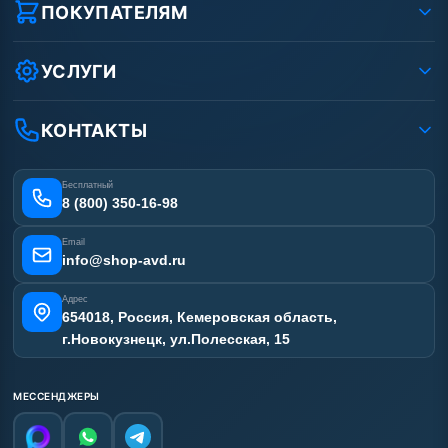
Реквизиты ООО «Шоп АВД»
ПОКУПАТЕЛЯМ
Защита данных клиента
Как заказать?
Условия соглашения
Оплата
УСЛУГИ
Вакансии
Доставка
Ремонт АВД
Рассрочка
Гарантия
Сертификаты
КОНТАКТЫ
Статьи
Лизинг
Наши работы
Получить скидку
Отзывы наших клиентов
Бесплатный
Карта сайта
8 (800) 350-16-98
Email
info@shop-avd.ru
Адрес
654018, Россия, Кемеровская область,
г.Новокузнецк, ул.Полесская, 15
МЕССЕНДЖЕРЫ