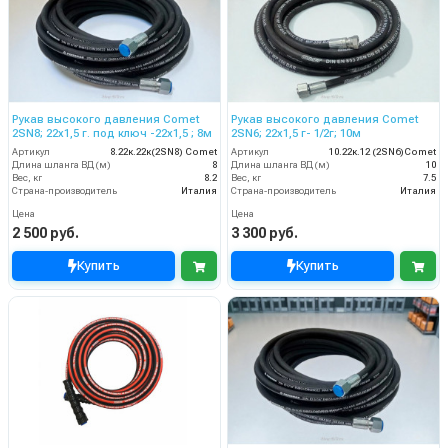
Рукав высокого давления Comet
Рукав высокого давления Comet
2SN8; 22х1,5 г. под ключ -22х1,5 ; 8м
2SN6; 22х1,5 г- 1/2г; 10м
Артикул
8.22к.22к(2SN8) Comet
Артикул
10.22к.12 (2SN6)Comet
Длина шланга ВД (м)
8
Длина шланга ВД (м)
10
Вес, кг
8.2
Вес, кг
7.5
Страна-производитель
Италия
Страна-производитель
Италия
Цена
Цена
2 500 руб.
3 300 руб.
Купить
Купить