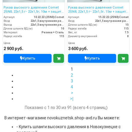
Рукав высокого давления Comet
Рукав высокого давления Comet
2SN8; 22х1,5 г- 22х1,5г; 10м + защита
2SN8; 22х1,5 г- 22х1,5г; 15м + защита
от изгиба
от изгиба
Артикул
10.22.22 (2SN8)Comet
Артикул
15.22.22 (2SN8)Comet
Вход
22х1,5 внутренняя резьба
Вход
22х1,5 внутренняя резьба
Выход
22х1,5 внутренняя резьба
Длина шланга ВД (м)
15
Длина шланга ВД (м)
10
Радиус изгиба
115
Материал
Резина + Сталь
Вес, кг
7.5
Радиус изгиба
115
Диаметр внутренний
8
Цена
Цена
2 900 руб.
3 600 руб.
Купить
Купить
1
2
3
4
>
>|
Показано с 1 по 30 из 91 (всего 4 страниц)
В интернет-магазине novokuznetsk.shop-avd.ru Вы можете:
- Купить шланги высокого давления в Новокузнецке с