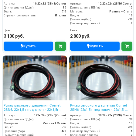
ключ; 12м + защита
Артикул
10.22к.12 (2SN8)Comet
Артикул
12.22к.22к (2SN6)Comet
Длина шланга ВД (м)
10
Длина шланга ВД (м)
12
Вес, кг
7.5
Материал
Резина + Сталь
Страна-производитель
Италия
Вес, кг
10
Давление (бар)
420
Диаметр внутренний
6
Цена
Цена
3 100 руб.
2 800 руб.
Купить
Купить
Рукав высокого давления Comet
Рукав высокого давления Comet
2SN6; 22х1,5 г под ключ - 22х1,5г
2SN6; 22х1,5 г под ключ - 22х1,5г
ключ; 6м
ключ; 20м
Артикул
6.22к.22к (2SN6)Comet
Артикул
20.22к.22к (2SN6)Comet
Длина шланга ВД (м)
6
Длина шланга ВД (м)
20
Материал
Резина + Сталь
Вес, кг
15
Вес, кг
7.5
Давление (бар)
420
Давление (бар)
420
Диаметр внутренний
6
Диаметр внутренний
6
Количество оплеток
2