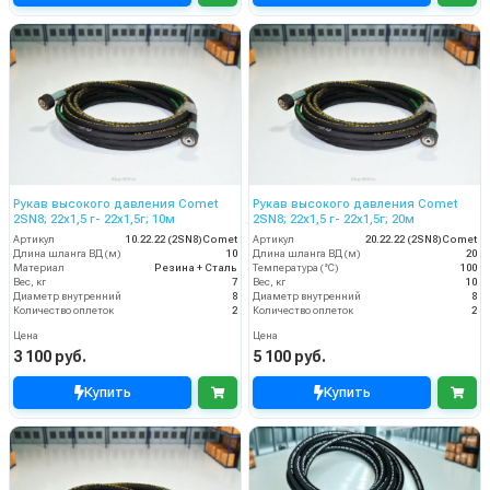
Рукав высокого давления Comet
Рукав высокого давления Comet
2SN8; 22х1,5 г- 22х1,5г; 10м
2SN8; 22х1,5 г- 22х1,5г; 20м
Артикул
10.22.22 (2SN8)Comet
Артикул
20.22.22 (2SN8)Comet
Длина шланга ВД (м)
10
Длина шланга ВД (м)
20
Материал
Резина + Сталь
Температура (°C)
100
Вес, кг
7
Вес, кг
10
Диаметр внутренний
8
Диаметр внутренний
8
Количество оплеток
2
Количество оплеток
2
Цена
Цена
3 100 руб.
5 100 руб.
Купить
Купить