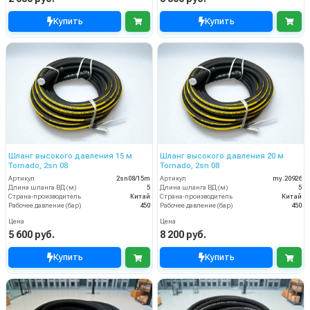
Купить
Купить
Шланг высокого давления 15 м
Шланг высокого давления 20 м
Tornado, 2sn 08
Tornado, 2sn 08
Артикул
2sn08/15m
Артикул
my.20926
Длина шланга ВД (м)
5
Длина шланга ВД (м)
5
Страна-производитель
Китай
Страна-производитель
Китай
Рабочее давление (бар)
450
Рабочее давление (бар)
450
Цена
Цена
5 600 руб.
8 200 руб.
Купить
Купить