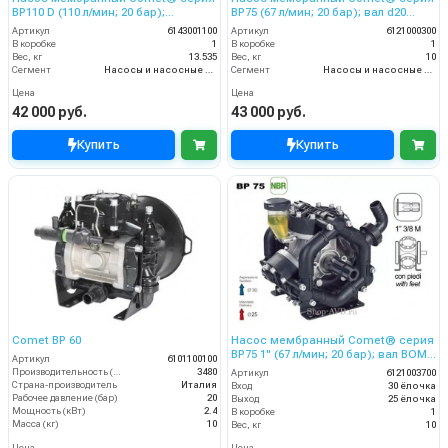
ВP110 D (110 л/мин; 20 бар);
ВP75 (67 л/мин; 20 бар); вал d20
гидрокомпенсатор; вал ВОМ 13/8
гладкий/шпонка - ВОМ 13/8
Артикул
6143001100
Артикул
6121000300
В коробке
1
В коробке
1
Вес, кг
13.535
Вес, кг
10
Сегмент
Насосы и насосные станции
Сегмент
Насосы и насосные станции
Цена
Цена
42 000 руб.
43 000 руб.
Купить
Купить
Comet BP 60
Насос мембранный Comet® серия
BP75 1" (67 л/мин; 20 бар); вал ВОМ
Артикул
6101100100
1"3/8
Производительность (л/ч)
3480
Артикул
6121003700
Страна-производитель
Италия
Вход
30 ёлочка
Рабочее давление (бар)
20
Выход
25 ёлочка
Мощность (кВт)
2.4
В коробке
1
Масса (кг)
10
Вес, кг
10
Цена
Цена