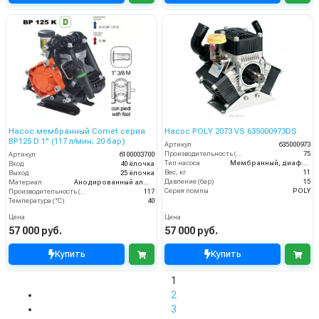
Насос мембранный Comet серия
Насос POLY 2073 VS 635000973DS
BP125 D 1" (117 л/мин; 20 бар)
Артикул
635000973
Производительность (л/мин)
75
Артикул
6100003700
Тип насоса
Мембранный, диафрагменный
Вход
40 ёлочка
Вес, кг
11
Выход
25 ёлочка
Давление (бар)
15
Материал
Анодированный алюминий
Серия помпы
POLY
Производительность (л/мин)
117
Температура (°C)
40
Цена
Цена
57 000 руб.
57 000 руб.
Купить
Купить
1
2
3