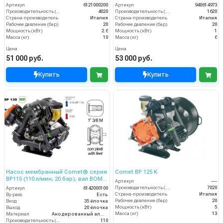
Артикул
6121000200
Артикул
948614973
Производительность (л/ч)
4020
Производительность (л/ч)
1620
Страна-производитель
Италия
Страна-производитель
Италия
Рабочее давление (бар)
20
Рабочее давление (бар)
20
Мощность (кВт)
2.6
Мощность (кВт)
1
Масса (кг)
10
Масса (кг)
6
Цена
Цена
51 000 руб.
53 000 руб.
Купить
Купить
Насос мембранный Comet® серия
Comet BP 125 K
ВP115 (110 л/мин; 20 бар); вал ВОМ
Артикул
----
13/8
Производительность (л/ч)
7020
Артикул
6142000100
Страна-производитель
Италия
By-pass
Есть
Рабочее давление (бар)
20
Вход
35 ёлочка
Мощность (кВт)
5
Выход
20 ёлочка
Масса (кг)
13
Материал
Анодированный алюминий
Производительность (л/мин)
110