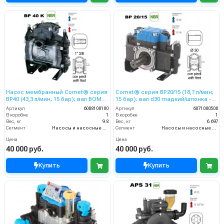
Насос мембранный Comet® серия
Comet® серия ВP20/15 (18,7 л/мин;
ВP40 (43,3 л/мин; 15 бар); вал ВОМ
15 бар); вал d30 гладкий/шпонка -
13/8
ВОМ 13/8
Артикул
6088100100
Артикул
6071000500
В коробке
1
В коробке
1
Вес, кг
9.8
Вес, кг
6.697
Сегмент
Насосы и насосные станции
Сегмент
Насосы и насосные станции
Цена
Цена
40 000 руб.
40 000 руб.
Купить
Купить