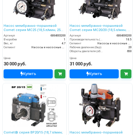
Насос мембранно-поршневой
Насос мембранно-поршневой
Comet серия МС25 (18,5 л/мин; 25
Comet серия МC20/20 (18,5 л/мин; 20
бар)
бар)
Артикул
6084003200
Артикул
6084000200
В коробке
1
Производительность (л/мин)
18.5
Вес, кг
4.7
Сегмент
Насосы и насосные станции
Сегмент
Насосы и насосные станции
Рабочее давление (бар)
20
Обороты двигателя (об/мин)
650
Цена
Цена
30 000 руб.
31 000 руб.
Купить
Купить
Comet® серия ВP20/15 (18,7 л/мин;
Насос мембранно-поршневой