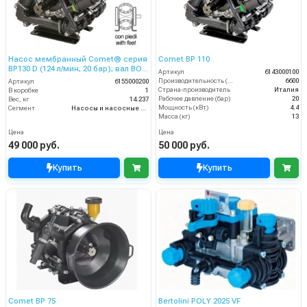
Насос мембранный Comet® серия
Comet BP 110
ВP130 D (124 л/мин; 20 бар); вал ВОМ
Артикул
6143000100
13/8
Производительность (л/ч)
6600
Артикул
6155000200
Страна-производитель
Италия
В коробке
1
Рабочее давление (бар)
20
Вес, кг
14.237
Мощность (кВт)
4.4
Сегмент
Насосы и насосные станции
Масса (кг)
13
Цена
Цена
49 000 руб.
50 000 руб.
Купить
Купить
Comet BP 75
Bertolini POLY 2025 VF