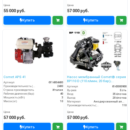
Цена
Цена
55 000 руб.
57 000 руб.
Купить
Купить
Comet APS 41
Насос мембранный Comet® серия
ВP110 D (110 л/мин; 20 бар);
Артикул
6114004400
гидрокомпенсатор; фланец под
Производительность (л/ч)
2400
Артикул
6143000900
гидромотор
Страна-производитель
Италия
By-pass
Есть
Рабочее давление (бар)
40
Вход
35 ёлочка
Мощность (кВт)
3
Выход
20 ёлочка
Масса (кг)
10
Материал
Анодированный алюминий
Производительность (л/мин)
110
Цена
Цена
57 000 руб.
57 000 руб.
Купить
Купить