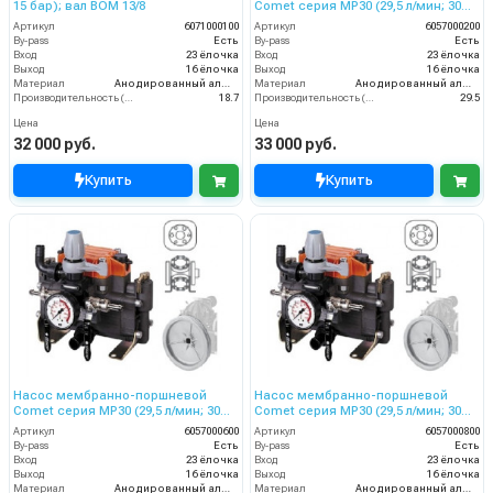
15 бар); вал ВОМ 13/8
Comet серия МР30 (29,5 л/мин; 30
бар)
Артикул
6071000100
Артикул
6057000200
By-pass
Есть
By-pass
Есть
Вход
23 ёлочка
Вход
23 ёлочка
Выход
16 ёлочка
Выход
16 ёлочка
Материал
Анодированный алюминий
Материал
Анодированный алюминий
Производительность (л/мин)
18.7
Производительность (л/мин)
29.5
Цена
Цена
32 000 руб.
33 000 руб.
Купить
Купить
Насос мембранно-поршневой
Насос мембранно-поршневой
Comet серия МР30 (29,5 л/мин; 30
Comet серия МР30 (29,5 л/мин; 30
бар) с шкивом d=292
бар) с шкивом d=247
Артикул
6057000600
Артикул
6057000800
By-pass
Есть
By-pass
Есть
Вход
23 ёлочка
Вход
23 ёлочка
Выход
16 ёлочка
Выход
16 ёлочка
Материал
Анодированный алюминий
Материал
Анодированный алюминий