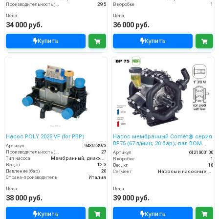
Производительность (л/мин)
29.5
В коробке
1
Цена
Цена
34 000 руб.
36 000 руб.
Купить
Купить
Насос POLY 2025 VF (for PBP)
Насос мембранный Comet® серия
ВP75 (67 л/мин; 20 бар); вал ВОМ
Артикул
948613973
13/8
Производительность (л/мин)
27
Артикул
6121000100
Тип насоса
Мембранный, диафрагменный
В коробке
1
Вес, кг
12.3
Вес, кг
10
Давление (бар)
20
Сегмент
Насосы и насосные станции
Страна-производитель
Италия
Цена
Цена
38 000 руб.
39 000 руб.
Купить
Купить