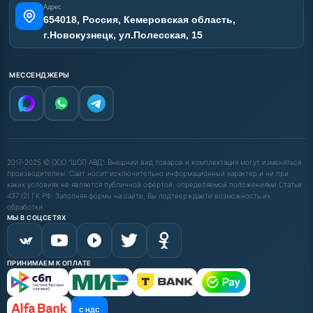
Адрес
654018, Россия, Кемеровская область,
г.Новокузнецк, ул.Полесская, 15
МЕССЕНДЖЕРЫ
2017-2025 © ООО "ШОП АВД". Внешний вид товаров и комплектация могут изменяться
производителем. Сайт носит исключительно информационный характер и ни при
каких условиях не является публичной офертой, определяемой положениями Статьи
437 (2) ГК РФ. Заполняя формы на сайте, Вы подтверждаете возможность их
обработки.
МЫ В СОЦСЕТЯХ
ПРИНИМАЕМ К ОПЛАТЕ
С НДС