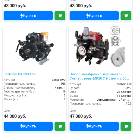
43 000 руб.
43 000 руб.
Купить
Купить
Bertolini PA 330.1 VF
Насос мембранно-поршневой
Comet серия МР20 (19,5 л/мин; 30
Артикул
036014973
бар) с шкивом d=247
Производительность (л/ч)
1980
Артикул
6056001000
Страна-производитель
Италия
By-pass
Есть
Рабочее давление (бар)
40
Вход
23 ёлочка
Мощность (кВт)
2
Выход
16 ёлочка
Масса (кг)
7
Материал
Анодированный алюминий
Производительность (л/мин)
19.5
Цена
Цена
44 000 руб.
47 000 руб.
Купить
Купить