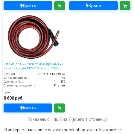
Купить
Купить
Шланг для чистки труб и промывки
канализации M22-1/4 внеш, 1SN-
06,40 м
Артикул
HH-drain 1SN 06-40
Длина шланга (м)
40
Давление (бар)
350
Страна-производитель
Италия
Цена
8 600 руб.
Купить
Показано с 1 по 7 из 7 (всего 1 страниц)
В интернет-магазине novokuznetsk.shop-avd.ru Вы можете: