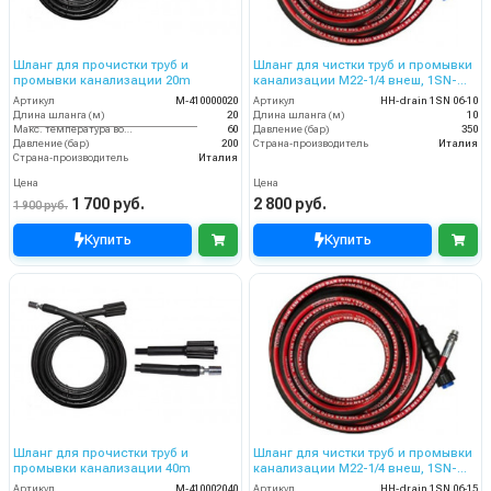
Шланг для прочистки труб и
Шланг для чистки труб и промывки
промывки канализации 20m
канализации M22-1/4 внеш, 1SN-
06,10 м
Артикул
M-410000020
Артикул
HH-drain 1SN 06-10
Длина шланга (м)
20
Длина шланга (м)
10
Макс. температура воды (°C)
60
Давление (бар)
350
Давление (бар)
200
Страна-производитель
Италия
Страна-производитель
Италия
Цена
Цена
1 700 руб.
2 800 руб.
1 900 руб.
Купить
Купить
Шланг для прочистки труб и
Шланг для чистки труб и промывки
промывки канализации 40m
канализации M22-1/4 внеш, 1SN-
06,15 м
Артикул
M-410002040
Артикул
HH-drain 1SN 06-15