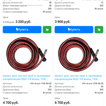
Длина шланга (м)
40
Длина шланга (м)
15
Макс. температура воды (°C)
60
Давление (бар)
350
Давление (бар)
200
Страна-производитель
Италия
Страна-производитель
Италия
Цена
Цена
3 200 руб.
3 900 руб.
3 500 руб.
Купить
Купить
Шланг для чистки труб и промывки
Шланг для чистки труб и промывки
канализации M22-1/4 внеш, 1SN-
канализации M22-1/4 внеш, 1SN-
06,20 м
06,30 м
Артикул
HH-drain 1SN 06-20
Артикул
HH-drain 1SN 06-30
Длина шланга (м)
20
Длина шланга (м)
30
Давление (бар)
350
Давление (бар)
350
Страна-производитель
Италия
Страна-производитель
Италия
Цена
Цена
4 700 руб.
6 700 руб.