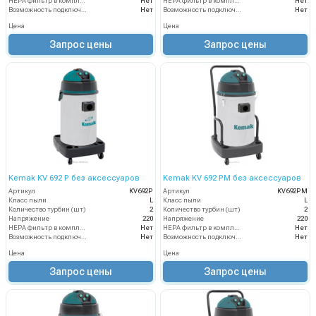
HEPA фильтр в комплекте
Нет
HEPA фильтр в комплекте
Нет
Возможность подключения электрощетки
Нет
Возможность подключения электрощетки
Нет
Цена
Цена
Запрос цены
Запрос цены
Kemak KV 692 P без аксессуаров
Kemak KV 692 PM без аксессуаров
Артикул
KV692P
Артикул
KV692PM
Класс пыли
L
Класс пыли
L
Количество турбин (шт)
2
Количество турбин (шт)
2
Напряжение
220
Напряжение
220
HEPA фильтр в комплекте
Нет
HEPA фильтр в комплекте
Нет
Возможность подключения электрощетки
Нет
Возможность подключения электрощетки
Нет
Цена
Цена
Запрос цены
Запрос цены