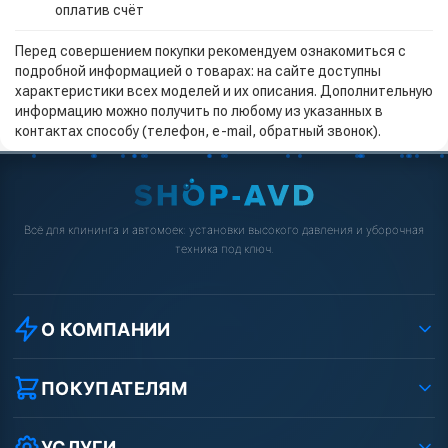
оплатив счёт
Перед совершением покупки рекомендуем ознакомиться с
подробной информацией о товарах: на сайте доступны
характеристики всех моделей и их описания. Дополнительную
информацию можно получить по любому из указанных в
контактах способу (телефон, e-mail, обратный звонок).
Всё для клининга и автомоек: установки высокого давления и уборочная
техника под ключ.
О КОМПАНИИ
О компании
Реквизиты ООО «Шоп АВД»
ПОКУПАТЕЛЯМ
Защита данных клиента
Как заказать?
Условия соглашения
Оплата
УСЛУГИ