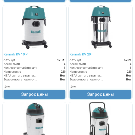
Kemak KV 19 P
Kemak KV 29 I
Артикул
KV19P
Артикул
KV29I
Класс пыли
L
Класс пыли
L
Количество турбин (шт)
1
Количество турбин (шт)
1
Напряжение
220
Напряжение
220
HEPA фильтр в комплекте
Нет
HEPA фильтр в комплекте
Нет
Возможность подключения электрощетки
Нет
Возможность подключения электрощетки
Нет
Цена
Цена
Запрос цены
Запрос цены