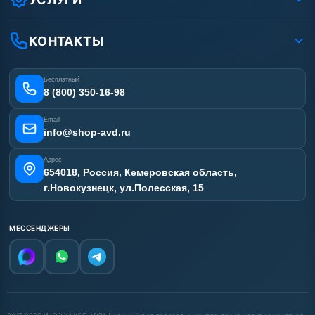
Вакансии
Доставка
Ремонт АВД
Рассрочка
Гарантия
Сертификаты
КОНТАКТЫ
Статьи
Лизинг
Наши работы
Получить скидку
Отзывы наших клиентов
Бесплатный
Карта сайта
8 (800) 350-16-98
Email
info@shop-avd.ru
Адрес
654018, Россия, Кемеровская область,
г.Новокузнецк, ул.Полесская, 15
МЕССЕНДЖЕРЫ