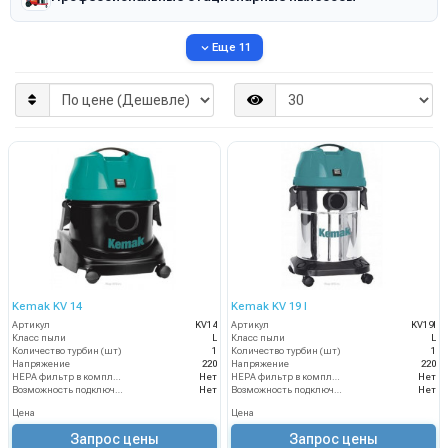
Еще 11
Kemak KV 14
Kemak KV 19 I
Артикул
KV14
Артикул
KV19I
Класс пыли
L
Класс пыли
L
Количество турбин (шт)
1
Количество турбин (шт)
1
Напряжение
220
Напряжение
220
HEPA фильтр в комплекте
Нет
HEPA фильтр в комплекте
Нет
Возможность подключения электрощетки
Нет
Возможность подключения электрощетки
Нет
Цена
Цена
Запрос цены
Запрос цены