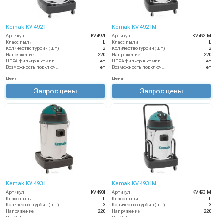
Kemak KV 492 I
Kemak KV 492 IM
Артикул
KV492I
Артикул
KV492IM
Класс пыли
L
Класс пыли
L
Количество турбин (шт)
2
Количество турбин (шт)
2
Напряжение
220
Напряжение
220
HEPA фильтр в комплекте
Нет
HEPA фильтр в комплекте
Нет
Возможность подключения электрощетки
Нет
Возможность подключения электрощетки
Нет
Цена
Цена
Запрос цены
Запрос цены
Kemak KV 493 I
Kemak KV 493 IM
Артикул
KV493I
Артикул
KV493IM
Класс пыли
L
Класс пыли
L
Количество турбин (шт)
3
Количество турбин (шт)
3
Напряжение
220
Напряжение
220