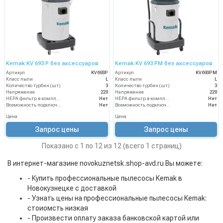
Kemak KV 693 P без аксессуаров
Kemak KV 693 PM без аксессуаров
Артикул
KV693P
Артикул
KV693PM
Класс пыли
L
Класс пыли
L
Количество турбин (шт)
3
Количество турбин (шт)
3
Напряжение
220
Напряжение
220
HEPA фильтр в комплекте
Нет
HEPA фильтр в комплекте
Нет
Возможность подключения электрощетки
Нет
Возможность подключения электрощетки
Нет
Цена
Цена
Запрос цены
Запрос цены
Показано с 1 по 12 из 12 (всего 1 страниц)
В интернет-магазине novokuznetsk.shop-avd.ru Вы можете:
- Купить профессиональные пылесосы Kemak в
Новокузнецке с доставкой
- Узнать цены на профессиональные пылесосы Kemak:
стоиомсть низкая
- Произвести оплату заказа банковской картой или