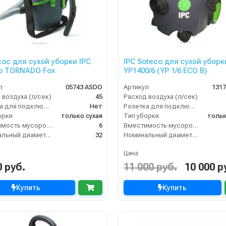
ос для сухой уборки IPC
IPC Soteco для сухой уборк
o TORNADO Fox
YP1400/6 (YP 1/6 ECO B)
л
05743 ASDO
Артикул
131
 воздуха (л/сек)
45
Расход воздуха (л/сек)
Розетка для подключения инструмента
Нет
Розетка для подключения инструмента
орки
только сухая
Тип уборки
тольк
Вместимость мусоросборника (л)
6
Вместимость мусоросборника (л)
Номинальный диаметр принадлежностей (мм)
32
Номинальный диаметр принадлежностей (мм)
Цена
0 руб.
11 000 руб.
10 000 р
Купить
Купить