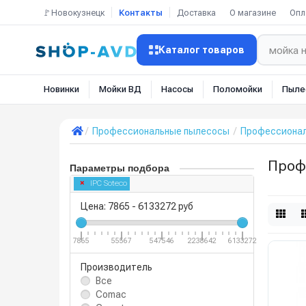
🚩Новокузнецк
Контакты
Доставка
О магазине
Опл
Каталог товаров
Новинки
Мойки ВД
Насосы
Поломойки
Пыле
Профессиональные пылесосы
Профессионал
Проф
Параметры подбора
IPC Soteco
Цена:
7865
-
6133272
руб
7865
55567
547546
2238642
6133272
Производитель
Все
Comac