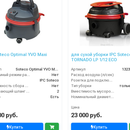
oteco Optimal YVO Maxi
для сухой уборки IPC Sotec
TORNADO LP 1/12 ECO
л
Soteco Optimal YVO Maxi
Артикул
132
Бесшумный режим работы
Нет
Расход воздуха (л/сек)
IPC Soteco
Розетка для подключения инструмента
Возможность сбора жидкой грязи
Нет
Тип уборки
тольк
Всасывающий шланг (м)
2
Вместимость мусоросборника (л)
о
Есть
Номинальный диаметр принадлежностей (мм)
Цена
00 руб.
23 000 руб.
Купить
Купить