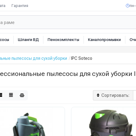
ата
Гарантия
пн–
сосы
Шланги ВД
Пенокомплекты
Каналопромывки
Оч
ьные пылесосы для сухой уборки
IPC Soteco
ессиональные пылесосы для сухой уборки I
Сортировать: