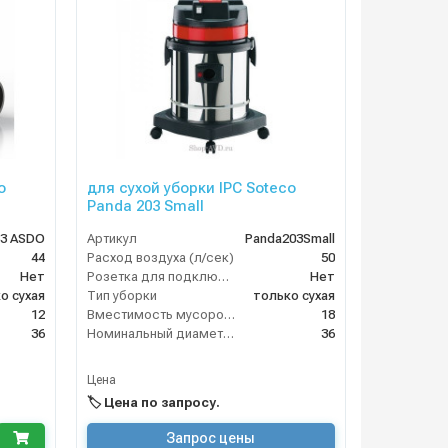
o
для сухой уборки IPC Soteco
Panda 203 Small
33 ASDO
Артикул
Panda203Small
44
Расход воздуха (л/сек)
50
Нет
Розетка для подключения инструмента
Нет
о сухая
Тип уборки
только сухая
12
Вместимость мусоросборника (л)
18
36
Номинальный диаметр принадлежностей (мм)
36
Цена
🏷️ Цена по запросу.
Запрос цены