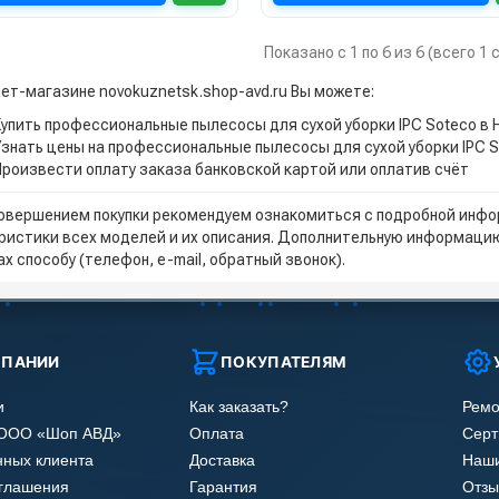
Показано с 1 по 6 из 6 (всего 1
нет-магазине novokuznetsk.shop-avd.ru Вы можете:
Купить профессиональные пылесосы для сухой уборки IPC Soteco в
Узнать цены на профессиональные пылесосы для сухой уборки IPC 
Произвести оплату заказа банковской картой или оплатив счёт
овершением покупки рекомендуем ознакомиться с подробной инфор
ристики всех моделей и их описания. Дополнительную информацию
х способу (телефон, e-mail, обратный звонок).
МПАНИИ
ПОКУПАТЕЛЯМ
и
Как заказать?
Ремо
 ООО «Шоп АВД»
Оплата
Сер
нных клиента
Доставка
Наши
оглашения
Гарантия
Отзы