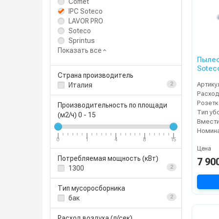
Comet
IPC Soteco
LAVOR PRO
Soteco
Sprintus
Показать все
Пылес
Sotec
Страна производитель
Артику
Италия
2
Расход
Производительность по площади
Тип уб
(м2/ч)
0
-
15
0
1
4
8
15
Цена
Потребляемая мощность (кВт)
7 90
1300
2
Тип мусоросборника
бак
2
Расход воздуха (л/сек)