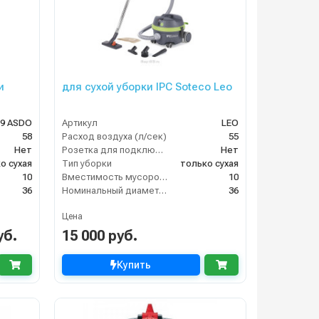
и
для сухой уборки IPC Soteco Leo
79 ASDO
Артикул
LEO
58
Расход воздуха (л/сек)
55
Нет
Розетка для подключения инструмента
Нет
о сухая
Тип уборки
только сухая
10
Вместимость мусоросборника (л)
10
36
Номинальный диаметр принадлежностей (мм)
36
Цена
уб.
15 000 руб.
Купить