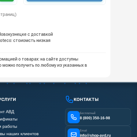
 страниц)
 Новокузнецке с доставкой
Soteco: стоиомсть низкая
мацией о товарах: на сайте доступны
 можно получить по любому из указанных в
УСЛУГИ
КОНТАКТЫ
нт АВД
Бесплатный
8 (800) 350-16-98
тификаты
 работы
Email
вы наших клиентов
info@shop-avd.ru