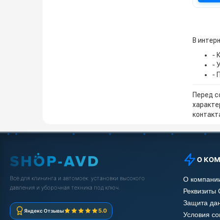
В интер
- 
- 
- 
Перед с
характе
контакта
О КО
Всё для клининга и автомоек: установки высокого
О компани
давления и уборочная техника под ключ.
Реквизиты
Защита да
5.0
Яндекс Отзывы
Условия с