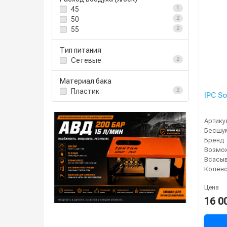
45
1
50
2
55
2
Тип питания
Сетевые
2
Материал бака
Пластик
2
IPC S
Артику
Бренд
Колен
Цена
16 0