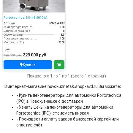
Portotecnica SG-48 8010 M
Артикул
GNVA 40043
Температура пара, ºС
180
Давление пара (бар)
8
Объем бака (л)
3,5
Производительность пара (гр/мин)
100
Мощность (Вт)
3200
Цена
329 000 руб.
356 000 руб.
Купить
Показано с 1 по 1 из 1 (всего 1 страниц)
В интернет-магазине novokuznetsk.shop-avd.ru Вы можете:
- Купить пеногенераторы для автомойки Portotecnica
(IPC) в Новокузнецке с доставкой
- Узнать цены на пеногенераторы для автомойки
Portotecnica (IPC): стоиомсть низкая
- Произвести оплату заказа банковской картой или
оплатив счёт