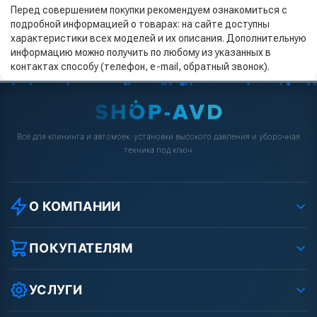
Перед совершением покупки рекомендуем ознакомиться с
подробной информацией о товарах: на сайте доступны
характеристики всех моделей и их описания. Дополнительную
информацию можно получить по любому из указанных в
контактах способу (телефон, e-mail, обратный звонок).
Всё для клининга и автомоек: установки высокого давления и уборочная
техника под ключ.
О КОМПАНИИ
О компании
Реквизиты ООО «Шоп АВД»
ПОКУПАТЕЛЯМ
Защита данных клиента
Как заказать?
Условия соглашения
Оплата
УСЛУГИ
Вакансии
Доставка
Ремонт АВД
Рассрочка