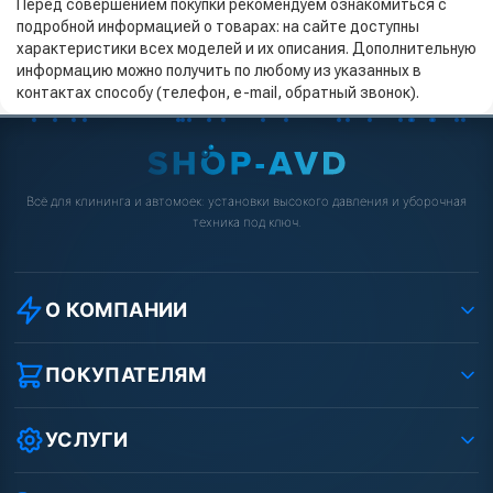
Перед совершением покупки рекомендуем ознакомиться с
подробной информацией о товарах: на сайте доступны
характеристики всех моделей и их описания. Дополнительную
информацию можно получить по любому из указанных в
контактах способу (телефон, e-mail, обратный звонок).
Всё для клининга и автомоек: установки высокого давления и уборочная
техника под ключ.
О КОМПАНИИ
О компании
Реквизиты ООО «Шоп АВД»
ПОКУПАТЕЛЯМ
Защита данных клиента
Как заказать?
Условия соглашения
Оплата
УСЛУГИ
Вакансии
Доставка
Ремонт АВД
Рассрочка
Гарантия