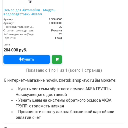
Осмос для Автомойки - Модуль
водоподготовки 400 л/ч
Артикул
8.350.0000
Артикул
8.350.0000
Производительность (л/мин)
30
Страна-производитель
Россия
Рабочее давление (бар)
20
Гарантия
1 год
Цена
204 000 руб.
Купить
Показано с 1 по 1 из 1 (всего 1 страниц)
В интернет-магазине novokuznetsk.shop-avd.ru Вы можете:
- Купить системы обратного осмоса АКВА ГРУПП в
Новокузнецке с доставкой
- Узнать цены на системы обратного осмоса АКВА
ГРУПП: стоиомсть низкая
- Произвести оплату заказа банковской картой или
оплатив счёт