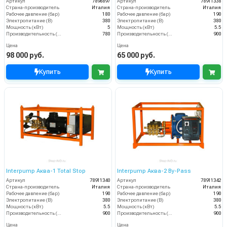
Артикул
7898897
Артикул
78911338
Страна-производитель
Италия
Страна-производитель
Италия
Рабочее давление (бар)
180
Рабочее давление (бар)
190
Электропитание (В)
380
Электропитание (В)
380
Мощность (кВт)
5
Мощность (кВт)
5.5
Производительность (л/ч)
780
Производительность (л/ч)
900
Цена
Цена
98 000 руб.
65 000 руб.
Купить
Купить
Interpump Аква-1 Total Stop
Interpump Аква-2 By-Pass
Артикул
78911340
Артикул
78911342
Страна-производитель
Италия
Страна-производитель
Италия
Рабочее давление (бар)
190
Рабочее давление (бар)
190
Электропитание (В)
380
Электропитание (В)
380
Мощность (кВт)
5.5
Мощность (кВт)
5.5
Производительность (л/ч)
900
Производительность (л/ч)
900
Цена
Цена