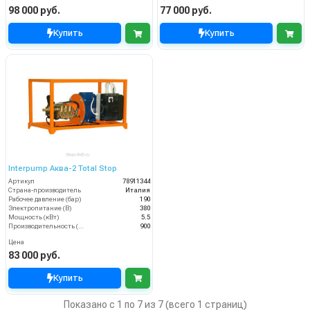
98 000 руб.
77 000 руб.
Купить
Купить
Interpump Аква-2 Total Stop
Артикул
78911344
Страна-производитель
Италия
Рабочее давление (бар)
190
Электропитание (В)
380
Мощность (кВт)
5.5
Производительность (л/ч)
900
Цена
83 000 руб.
Купить
Показано с 1 по 7 из 7 (всего 1 страниц)