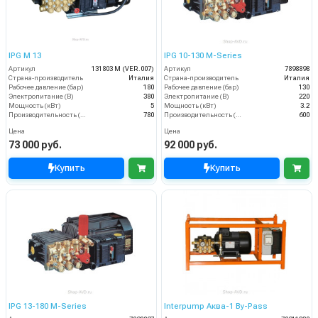
IPG M 13
IPG 10-130 M-Series
Артикул
131803 М (VER.007)
Артикул
7898898
Страна-производитель
Италия
Страна-производитель
Италия
Рабочее давление (бар)
180
Рабочее давление (бар)
130
Электропитание (В)
380
Электропитание (В)
220
Мощность (кВт)
5
Мощность (кВт)
3.2
Производительность (л/ч)
780
Производительность (л/ч)
600
Цена
Цена
73 000 руб.
92 000 руб.
Купить
Купить
IPG 13-180 M-Series
Interpump Аква-1 By-Pass