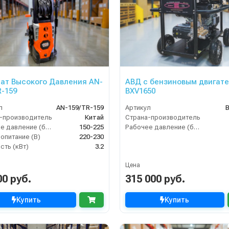
ат Высокого Давления AN-
АВД с бензиновым двигат
R-159
BXV1650
л
AN-159/TR-159
Артикул
-производитель
Китай
Страна-производитель
Рабочее давление (бар)
150-225
Рабочее давление (бар)
опитание (В)
220-230
ть (кВт)
3.2
Цена
00 руб.
315 000 руб.
Купить
Купить