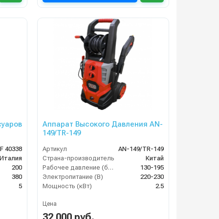
суаров
Аппарат Высокого Давления AN-
149/TR-149
F 40338
Артикул
AN-149/TR-149
Италия
Страна-производитель
Китай
200
Рабочее давление (бар)
130-195
380
Электропитание (В)
220-230
5
Мощность (кВт)
2.5
Цена
32 000 руб.