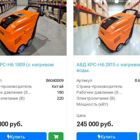
PC-H6 1809 (с нагревом
АВД KPC-H6 2815 с нагрево
воды.
л
86040009
Артикул
8.
-производитель
Китай
Страна-производитель
Рабочее давление (бар)
180
Рабочее давление (бар)
опитание (В)
220
Электропитание (В)
Мощность (кВт)
Цена
000 руб.
245 000 руб.
Купить
Купить