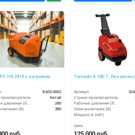
PC-H9 2818 с нагревом
Tornado А 180 Т, без аксес
л
8.602.0002
Артикул
IDA
-производитель
Китай
Страна-производитель
Рабочее давление (бар)
280
Рабочее давление (бар)
опитание (В)
380
Электропитание (В)
Мощность (кВт)
Цена
000 руб.
125 000 руб.