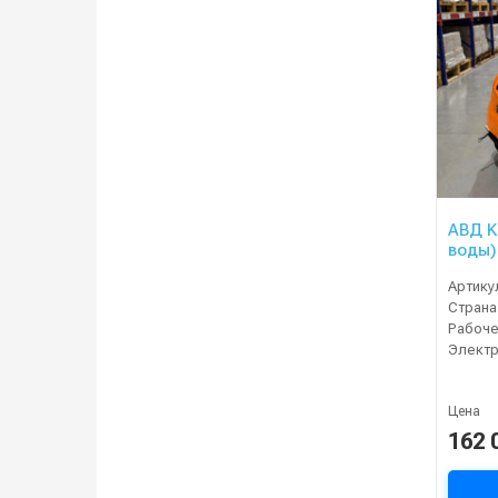
АВД K
воды)
Артику
Страна
Электр
Цена
162 