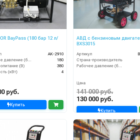
OR BayPass (180 бар 12 л/
АВД с бензиновым двигат
BXS3015
л
AK-2910
Артикул
Рабочее давление (бар)
180
Страна-производитель
опитание (В)
380
Рабочее давление (бар)
ть (кВт)
4
Цена
141 000 руб.
00 руб.
130 000 руб.
Купить
Купить