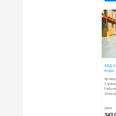
АВД K
воды
Артику
Страна
Электр
Цена
343 