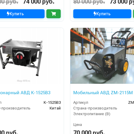
00 руб.
74 000 руб.
80 000 руб.
73 000 р
Купить
Купить
онарный АВД K-1525B3
Мобильный АВД ZM-2115М
л
K-1525B3
Артикул
ZM
-производитель
Китай
Страна-производитель
Электропитание (В)
Цена
00 руб.
70 000 руб.