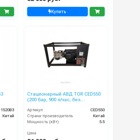
Купить
B3
Стационарный АВД TOR CED550
(200 бар, 900 л/час, без
аксессуаров)
-1520B3
Артикул
CED550
Китай
Страна-производитель
Китай
Мощность (кВт)
5.5
Цена