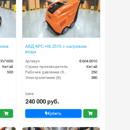
елем
АВД KPC-H6 2515 с нагревом
воды
BXV1650
Артикул
8.604.0010
Китай
Страна-производитель
Китай
500
Рабочее давление (бар)
250
Электропитание (В)
380
Цена
240 000 руб.
Купить