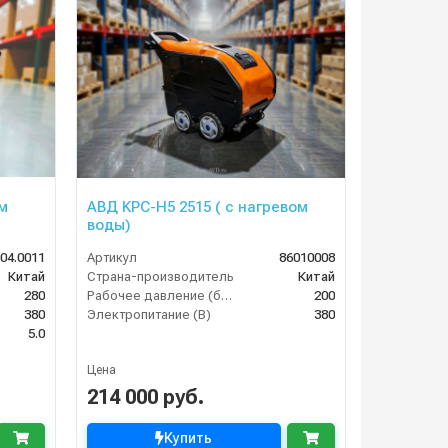
м
АВД KPC-H5 2515 ( с нагревом
воды)
604.0011
Артикул
86010008
Китай
Страна-производитель
Китай
280
Рабочее давление (бар)
200
380
Электропитание (В)
380
5.0
Цена
214 000 руб.
Купить