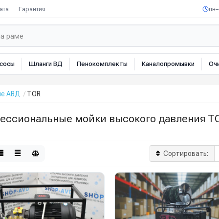
ата
Гарантия
пн–
сосы
Шланги ВД
Пенокомплекты
Каналопромывки
Оч
ые АВД
TOR
ессиональные мойки высокого давления T
Сортировать: