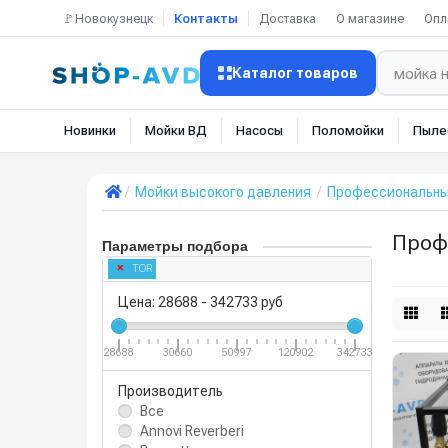
🚩Новокузнецк
Контакты
Доставка
О магазине
Опл
Каталог товаров
Новинки
Мойки ВД
Насосы
Поломойки
Пыле
Мойки высокого давления
Профессиональн
Проф
Параметры подбора
TOR
Цена:
28688
-
342733
руб
28688
30660
50997
120902
342733
Производитель
Все
Annovi Reverberi