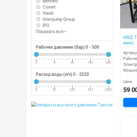
Bennett
Comet
Hawk
Interpump Group
IPG
Показать все
АВД T
мин)
Рабочее давление (бар)
0
-
500
Артику
0
4
45
183
500
Электр
Мощнос
Расход воды (л/ч)
0
-
2520
Цена
59 0
0
20
223
921
2520