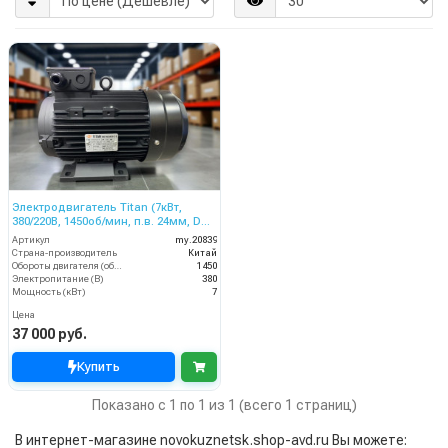
Электродвигатель Titan (7кВт,
380/220В, 1450об/мин, п.в. 24мм, Dфл
87/61мм, H112L)
Артикул
my.20839
Страна-производитель
Китай
Обороты двигателя (об/мин)
1450
Электропитание (В)
380
Мощность (кВт)
7
Цена
37 000 руб.
Купить
Показано с 1 по 1 из 1 (всего 1 страниц)
В интернет-магазине novokuznetsk.shop-avd.ru Вы можете: